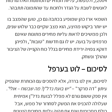
2004), ולמעשה, עליות המחירים המתונות האלו גורמות
לאנשים לשבת על הגדר ולחכות עד שהתמונה תתבהר.
השמאי ארז כהן שמופיע בכתבה גם כן, טוען שהמצב בו
יש יותר ביקוש מהיצע, הוא מצב שקיים כבר שלוש שנים,
ולכן ממשיכים לראות עליות מחירים מתונות שאינם
מרמזים על בועה. יש לו גם חדשות "טובות", ולפיהן
דווקא צפויה ירידת מחירים בגלל כוח הקנייה של הציבור
שהולך ונשחק.
לסיכום – לוט בערפל
לסיכום, אין לנו בררה, אלא להסכים עם הכותרת שהנפיק
עיתון "דה מרקר" –
"
יש בועת נדל"ן? מה שבטוח – אולי
".
אין ספק ששום גורם לא מפלל לבועת נדל"ן אמיתית
שעלולה להכניס את המשק לסחרור של ממש, אבל
כולם מסכימים שגם אם תהיה עליית מחירים קיצונית,