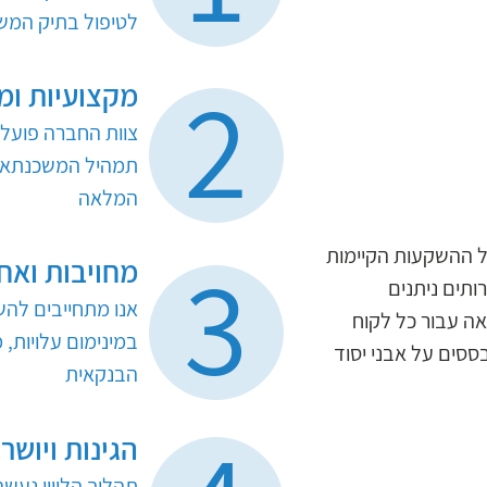
לטיפול בתיק המש
2
מקצועיות ומ
צוות החברה פועל 
תמהיל המשכנתא ה
המלאה
3
של ההשקעות הקיימות
מחויבות ואח
ותים ניתנים
אנו מתחייבים להש
אה עבור כל לקוח
במינימום עלויות, 
ססים על אבני יסוד
הבנקאית
הגינות ויושר
תהליך הליווי נעש