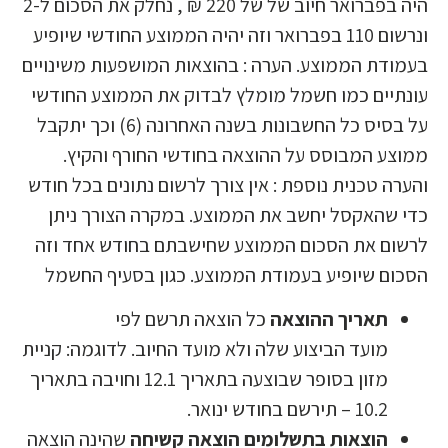
היה בפברואר חיוב של של 220 ₪ , נחלק את הסכום ל-2
ונרשום 110 בפברואר וזה יהיה הממוצע החודשי שיופיע
בעמודת הממוצע. הערה : בהוצאות המושפעות משינויים
עונתיים כמו חשמל מומלץ לבדוק את הממוצע החודשי
על בסיס כל החשבונות בשנה האחרונה (6) וכך יתקבל
ממוצע המבוסס על ההוצאה בחודשי החורף והקיץ.
והערה טכנית נוספת : אין צורך לרשום נתונים בכל חודש
כדי שהאקסל יחשב את הממוצע. במקרה הצורך ניתן
לרשום את הסכום הממוצע שחישבתם בחודש אחד וזה
הסכום שיופיע בעמודת הממוצע. כגון בסעיף החשמל
תאריך ההוצאה
כל הוצאה תרשם לפי
מועד הביצוע שלה ולא מועד החיוב. לדוגמה: קניית
מזון בסופר שבוצעה בתאריך 12.1 וחויבה בתאריך
10.2 – תירשם בחודש ינואר.
הוצאות בתשלומים
הוצאה קשיחה
שהינה הוצאה