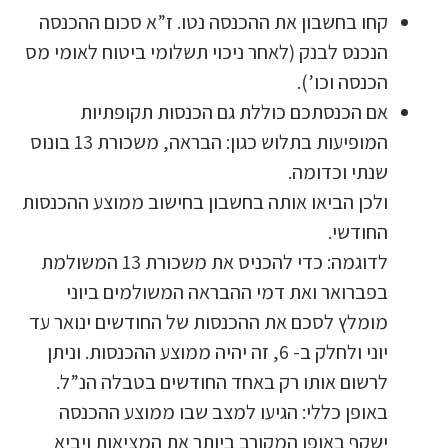
קחו בחשבון את ההכנסה נטו. ז”א סכום ההכנסה
הנכנס לבנק (לאחר ניכוי תשלומי ביטוח לאומי מס
הכנסה וכו’).
אם הכנסתכם כוללת גם הכנסות תקופתיות
המופיעות בתלוש כגון: הבראה, משכורת 13 בונוס
שנתי וכדומה.
ולכן הביאו אותה בחשבון בחישוב ממוצע ההכנסות
החודשי.
לדוגמה: כדי להכניס את משכורת 13 המשולמת
בפברואר ואת דמי ההבראה המשולמים ביוני
מומלץ לסכם את ההכנסות של החודשים ינואר עד
יוני ולחלק ב- 6, זה יהיה ממוצע ההכנסות. וניתן
לרשום אותו רק באחד החודשים בטבלה הנ”ל.
באופן כללי: הגיעו למצב שבו ממוצע ההכנסה
ישקף באופן המקורב ביותר את המציאות ויביא