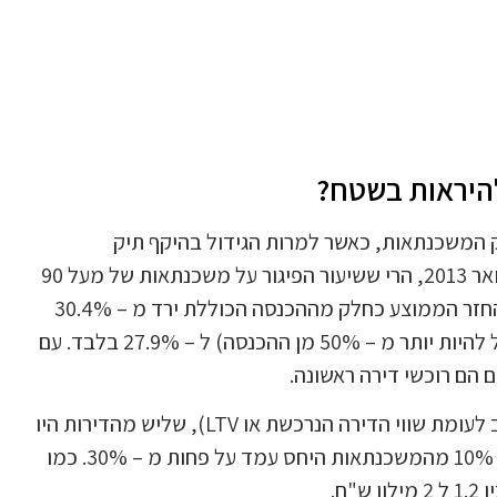
היראות בשטח?
ק המשכנתאות, כאשר למרות הגידול בהיקף תיק
המשכנתאות של הבנקים ב – 9.4% מפברואר 2012 עד פברואר 2013, הרי ששיעור הפיגור על משכנתאות של מעל 90
יום נמצא במגמת ירידה (0.91% לעומת 1.11%). גם שיעור ההחזר הממוצע כחלק מההכנסה הכוללת ירד מ – 30.4%
בחודש נובמבר (אז הוטלה המגבלה שקבעה שההחזר לא יוכל להיות יותר מ – 50% מן ההכנסה) ל – 27.9% בלבד. עם
לגבי שיעורי המינוף של הדירות בפברואר האחרון (שיעור החוב לעומת שווי הדירה הנרכשת או LTV), שליש מהדירות היו
ביחס של 60%-75%, 37% היו ביחס של 45%-60% ורק ב – 10% מהמשכנתאות היחס עמד על פחות מ – 30%. כמו