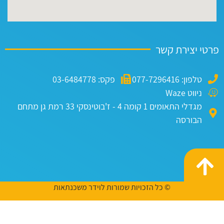
טי יצירת קשר
טלפון: 077-7296416
פקס: 03-6484778
ניווט Waze
מגדלי התאומים 1 קומה 4 - ז'בוטינסקי 33 רמת גן מתחם
הבורסה
© כל הזכויות שמורות לוידר משכנתאות