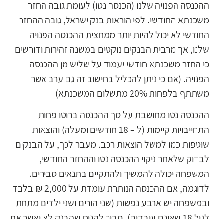
ההכנסה הפנויה שלנו (הכנסה נטו) לעומת גובה החזר
משכנתא החודשי. לפי הוראות בנק ישראל, גובה ההחזר
החודשי לא יכול להיות יותר ממחצית ההכנסה הפנויה
שלנו, אך מרבית הבנקים נוקטים במשנה זהירות ודורשים
כי החזר משכנתא חודשי יעמוד על שליש מן ההכנסה
הפנויה. (אם כי ניתן להכליל בחישוב זה גם ערב אשר
משתתף בלפחות 20% מתשלום המשכנתא)
ההכנסה נטו מחושבת על סך ההכנסה ברוטו פחות
התחייבויות קיימות (ל – 18 חודשים ומעלה) והוצאות
שוטפות כמו למשל הוצאות רכב. מעבר לכך, על הבנקים
לבדוק שלאחר ניקוי ההכנסה נטו וההחזר החודשי,
המשפחה יכולה להמשיך ולהתקיים בתנאים סבירים.
לדוגמה, אם ההכנסה הנותרת עומדת על 2,000 ₪ בלבד
ובמשפחה יש ארבע נפשות (שני הורים ושני ילדים מתחת
לגיל 18 שאינם עובדים), סביר להניח שהבנק לא יאשר את