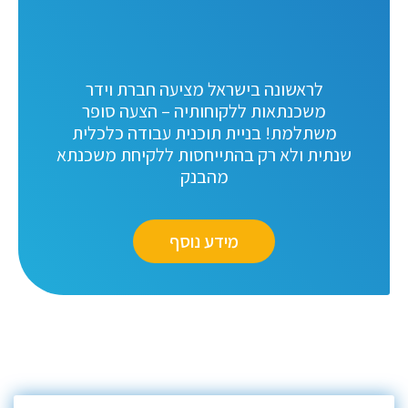
לראשונה בישראל מציעה חברת וידר
משכנתאות ללקוחותיה – הצעה סופר
משתלמת! בניית תוכנית עבודה כלכלית
שנתית ולא רק בהתייחסות ללקיחת משכנתא
מהבנק
מידע נוסף