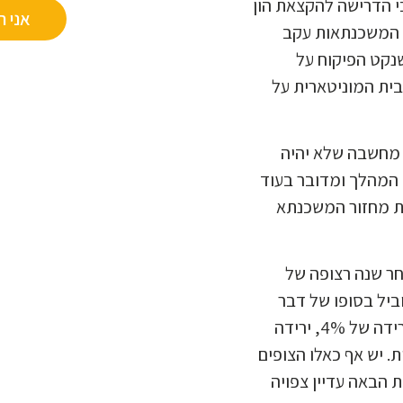
י הדרישה להקצאת הון
אני ר
ת המשכנתאות עקב
שנקט הפיקוח על
ית המוניטארית על
 מחשבה שלא יהיה
ן המהלך ומדובר בעוד
ות מחזור המשכנתא
חרונה חלה בדצמבר 2012 וזאת לאחר שנה רצופה של
הייתה הריבית 2.75%), דבר שהוביל בסופו של דבר
לשיא בנטילת משכנתאות, אם כי בחודש אפריל חלה דווקא ירידה של 4%, ירידה
 יש אף כאלו הצופים
ת הבאה עדיין צפויה