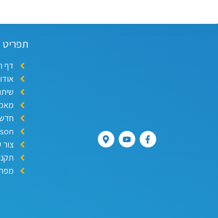
תפריט
דף ה
אודו
שיתו
מאמר
חדשו
ison
צור 
תקנו
מפת 