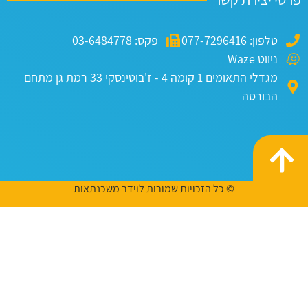
טלפון: 077-7296416
פקס: 03-6484778
ניווט Waze
מגדלי התאומים 1 קומה 4 - ז'בוטינסקי 33 רמת גן מתחם
הבורסה
© כל הזכויות שמורות לוידר משכנתאות