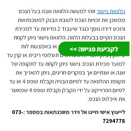
הלוואת גישור
זוהי למעשה הלוואה שבה בעל הנכס
ממשכן את זכויות הנכס לטובת הבנק למשכנתאות
ורוכש דירה נוסף כנגד שיעבוד 2 הדירות עד למכירת
הנכס הקיים בבעלות הלווה. הלוואת גישור ניתן לקחת
במסלול של גרייס חלקי או מלא או באמצעות לוח
לקביעת פגישה >>
סילוקין בלון אשר לא משולמים תשלומי ריבית או קרן עד
למועד מכירת הנכס. גישור ניתן לקחת עד לתקופה של
שנה או שנתיים אך במקרים חריגים, ניתן להאריך את
תקופת ההלוואה עד לסיום הבניה וקבלת טופס 4 או עד
לסיום הפרוייקט על ידי הקבלן וקבלת טופס 4 שמאשר
את איכלוס הנכס.
לייעוץ אישי חייגו אל וידר משכנתאות במספר :
073-
7294778