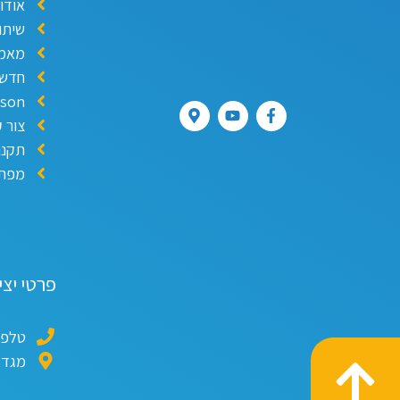
אודו
שיתו
מאמר
חדשו
ison
צור 
תקנו
מפת 
פרטי יצ
טלפון: 96416
מגדלי התאומים 1 