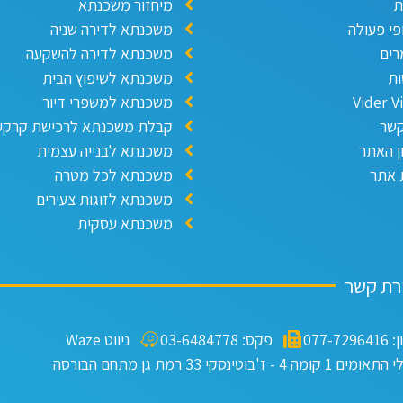
ת
מיחזור משכנתא
פי פעולה
משכנתא לדירה שניה
ים
משכנתא לדירה להשקעה
ת
משכנתא לשיפוץ הבית
Vider V
משכנתא למשפרי דיור
קשר
קבלת משכנתא לרכישת קרקע
ן האתר
משכנתא לבנייה עצמית
אתר
משכנתא לכל מטרה
משכנתא לזוגות צעירים
משכנתא עסקית
ירת קשר
077-72
פקס: 03-6484778
ניווט Waze
קומה 4 - ז'בוטינסקי 33 רמת גן מתחם הבורסה