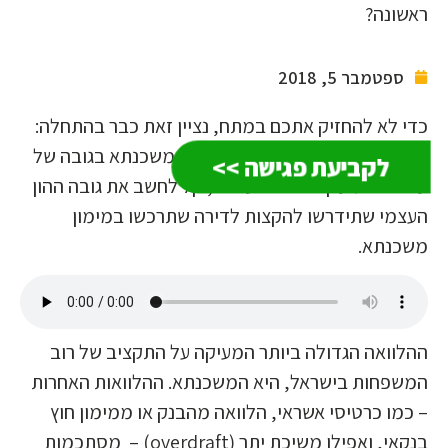
ראשונה?
ספטמבר 5, 2018
כדי לא להחזיק אתכם במתח, נציין זאת כבר בהתחלה:
לפי הגבלות בנק ישראל ניתן לקבל משכנתא בגובה של
לקביעת פגישה >>
עד 50% מערך הדירה. ועכשיו, קל לחשב את גובה ההון
העצמי שתידרשו להקצות לדירה שתרכשו במימון
משכנתא.
ההלוואה הגדולה ביותר המעיקה על התקציב של רוב
המשפחות בישראל, היא המשכנתא. ההלוואות האחרות
– כמו כרטיסי אשראי, הלוואה מהבנק או ממימון חוץ
בנקאי, ואפילו משיכת יתר (overdraft) – מסתכמות