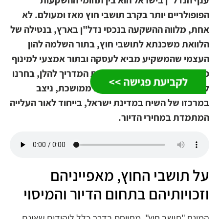
הפופולריים יותר בקרב תושבי חוץ מאז ומעולם. לא
אחת, מלווה ההשקעה בנכסי נדל"ן בארץ, בנטילה של
הלוואת משכנתא לתושבי חוץ, בתור השלמה להון
העצמי שהמשקיע מביא לעסקה ובתור אמצעי למינוף
פוטנציאל הרווח מההשקעה. את המדריך להלן, בחרנו
לקביעת פגישה >>
להקדיש לנושא שלאורך תקופה ממושכת, ניצב
במרכזו של השיח במדינת ישראל, בייחוד לאור העלייה
המתמדת במחירי הדיור.
על תושבי החוץ, מאפייניהם
וזכויותיהם בתחום הדיור והמיסוי
המונח "תושב חוץ", מתייחס בדרך כלל ליהודים שאינם