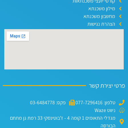
קורסי יועצי משכנתאות
מילון משכנתא
מחשבון משכנתא
הצהרת נגישות
טי יצירת קשר
טלפון: 077-7296416
פקס: 03-6484778
ניווט Waze
מגדלי התאומים 1 קומה 4 - ז'בוטינסקי 33 רמת גן מתחם
הבורסה