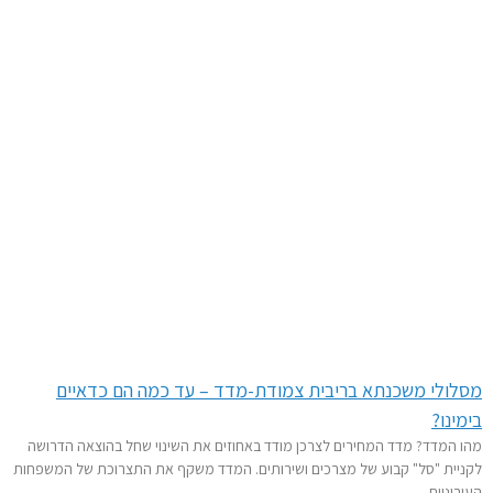
ולי משכנתא בריבית צמודת-מדד – עד כמה הם כדאיים
נו?
המדד? מדד המחירים לצרכן מודד באחוזים את השינוי שחל בהוצאה הדרושה
ית "סל" קבוע של מצרכים ושירותים. המדד משקף את התצרוכת של המשפחות
וניות