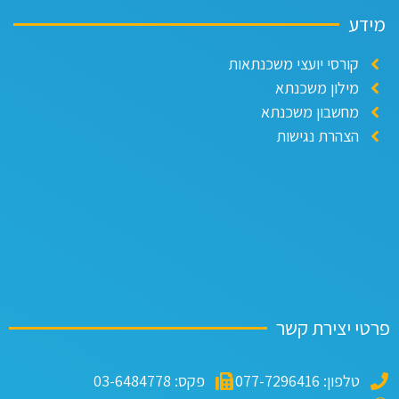
דע
קורסי יועצי משכנתאות
מילון משכנתא
מחשבון משכנתא
הצהרת נגישות
י יצירת קשר
טלפון: 077-7296416
פקס: 03-6484778