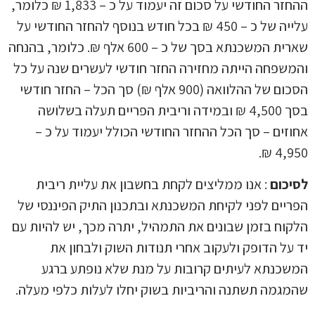
ההחזר החודשי על סכום זה יעמוד על כ – 1,833 ₪ כלומר,
עלייה של כ – 450 ₪ בכל חודש בנוסף להחזר החודשי על
שארית המשכנתא בסך של כ – 600 אלף ₪. כלומר, בהנחה
שפחה הייתה מחזירה החזר חודשי לעשרים שנה על כל
הסכום של ההלוואה (900 אלף ₪) סך הכל – החזר חודשי
בסך 4,500 ₪ ובמידה וריבית הפריים תעלה בשלושה
זים – סך הכל ההחזר החודשי הכולל יעמוד על כ –
4,95
כום
: אנו ממליצים לקחת בחשבון את עליית ריבית
יים לפני לקיחת המשכנתא ובתכנון התיק הפיננסי של
וח בזמן שבונים את התמהיל, יתרה מכך, יש להיות עם
על הדופק ולעקוב אחרי תנודות השוק ולבחון את
כנתא לעיתים קרובות על מנת שלא נופתע ברגע
גמה תשתנה והריביות בשוק יחלו לעלות כלפי מעלה.