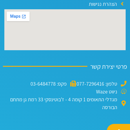
הצהרת נגישות
טי יצירת קשר
טלפון: 077-7296416
פקס: 03-6484778
ניווט Waze
מגדלי התאומים 1 קומה 4 - ז'בוטינסקי 33 רמת גן מתחם
הבורסה