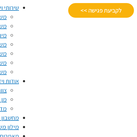
שירותי וי
לקביעת פגישה >>
משכ
משכ
מיח
משכ
משכ
משכ
משכ
אודות וי
צוו
מן 
מדי
מחשבון 
מילון מ
מאמרים