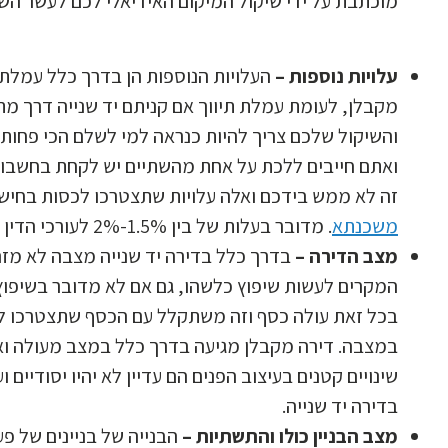
מוכתבת על ידי שיקול המיקום האידיאלי לכם לעשר השנ
עלויות נוספות –
העלויות הנוספות הן בדרך כלל עמלת ע
מקבלן, לעומת עמלת תיווך אם קניתם יד שנייה דרך מתו
והשיקול שלכם צריך להיות כנראה למי לשלם הכי פחות, 
ואתם חייבים ללכת על אחת מהשתיים יש לקחת בחשבון 
זה לא ממש בידכם ואלה עלויות שתצטרכו לכסות בחיש
משכנתא
. מדובר בעלות של בין 1.5%-2% לעורכי הדין ולמתווכים.
מצב הדירה –
בדרך כלל בדירה יד שנייה מצבה לא מזה
המקרים לעשות שיפוץ כלשהו, גם אם לא מדובר בשיפוץ י
בכל זאת עולה כסף וזה משתקלל עם הכסף שתצטרכו ללו
במצבה. דירה מקבלן מגיעה בדרך כלל במצב מעולה וא
שינויים קטנים בעיצוב הפנים הם עדיין לא יהיו יסודיים 
בדירה יד שנייה.
מצב הבניין כולו והתשתיות –
הבנייה של בניינים של פ