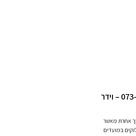
למידע נוסף צרו איתנו קשר 073-7294778 – וידר
ך אחרת מאשר
וקים במועדים