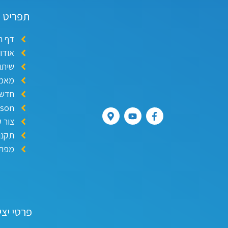
תפריט
דף ה
אודו
שיתו
מאמר
חדשו
ison
צור 
תקנו
מפת 
פרטי יצ