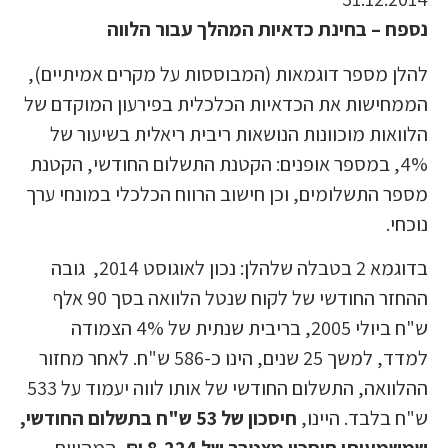
ספח – בחינת כדאיות המהלך עבור הלווה
הלן מספר דוגמאות (המבוססות על מקרים אמיתיים),
ממחישות את הכדאיות הכלכלית בפירעון המוקדם של
לוואות מוכוונות הנושאות ריבית ריאלית בשיעור של
4%, במספר אופנים: הקטנת התשלום החודשי, הקטנת
ספר התשלומים, וכן חישוב הרווח הכלכלי במונחי ערך
וכחי.
בדוגמא 2 בטבלה שלהלן: נכון לאוגוסט 2014, גובה
ההחזר החודשי של לקוח שנטל הלוואה בסך 90 אלף
ש"ח ביולי 2005, בריבית שנתית של 4% הצמודה
למדד, למשך 25 שנים, הינו כ-586 ש"ח. לאחר מחזור
ההלוואה, התשלום החודשי של אותו לווה יעמוד על 533
"ח בלבד. היינו,
חיסכון של 53 ש"ח בתשלום החודשי,
משמעותו חיסכון מצטבר של 8,224 ₪,
המהווים