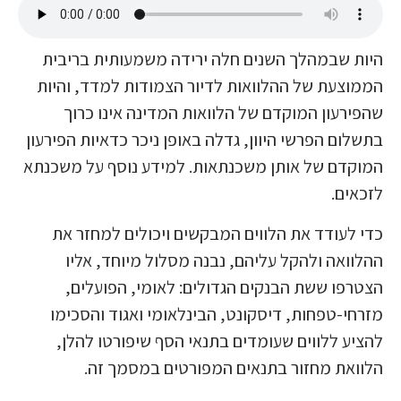
יות שבמהלך השנים חלה ירידה משמעותית בריבית
ממוצעת של ההלוואות לדיור הצמודות למדד, והיות
הפירעון המוקדם של הלוואות המדינה אינו כרוך
תשלום הפרשי היוון, גדלה באופן ניכר כדאיות הפירעון
מוקדם של אותן משכנתאות. למידע נוסף על משכנתא
זכאים.
די לעודד את הלווים המבקשים ויכולים למחזר את
הלוואה ולהקל עליהם, נבנה מסלול מיוחד, אליו
צטרפו ששת הבנקים הגדולים: לאומי, הפועלים,
זרחי-טפחות, דיסקונט, הבינלאומי ואגוד והסכימו
הציע ללווים שעומדים בתנאי הסף שיפורטו להלן,
לוואת מחזור בתנאים המפורטים במסמך זה.