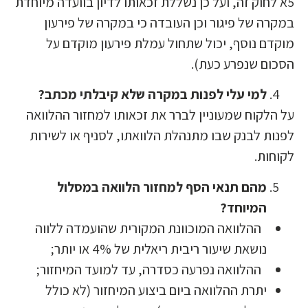
5א לחוק זה, ועל כן נשללת זכאותו לדיון בוועדה מיוחדת
מקרה של פיגור וכן העובדה כי במקרה של פירעון
וקדם נוסף, יכול שתחול עמלת פירעון מוקדם על
סכום שנפרע כעת).
למי עלי לפנות במקרה שלא קיבלתי מכתב?
ל הלקוח שמעוניין לברר את זכאותו למחזור ההלוואה
פנות לבנק שבו מתנהלת הלוואתו, לסניף או לשירות
קוחות.
מהם תנאי הסף למחזור הלוואה במסלול
המיוחד?
ההלוואה המוכוונת המקורית שהועמדה ללווה
נושאת שיעור ריבית ריאלית של 4% או יותר;
ההלוואה נפרעה כסדרה, עד למועד המיחזור;
יתרת ההלוואה ביום ביצוע המיחזור (לא כולל