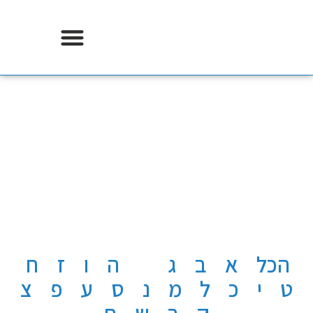
אודות וידר משכנתאות
א'-ת' מילון מושגים
בנושא משכנתא
כל המושגים שאתם מכירים ולא מבינים
דף הבית
〉
מילון
〉
אותיות
〉
ד
הכל
א
ב
ג
ד
ה
ו
ז
ח
ט
י
כ
ל
מ
נ
ס
ע
פ
צ
ק
ר
ש
ת