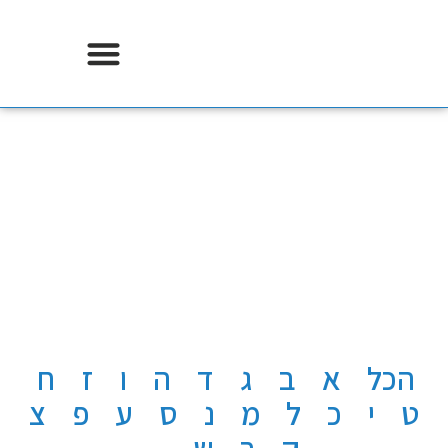
אודות וידר משכנתאות
א'-ת' מילון מושגים
בנושא משכנתא
כל המושגים שאתם מכירים ולא מבינים
דף הבית
〉
מילון
〉
אותיות
〉
ת
הכל
א
ב
ג
ד
ה
ו
ז
ח
ט
י
כ
ל
מ
נ
ס
ע
פ
צ
ק
ר
ש
ת